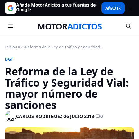
Añade MotorAdictos a tus fuentes de
AÑADIR
Google
MOTOR
ADICTOS
Inicio
›
DGT
›
Reforma de la Ley de Tráfico y Seguridad...
DGT
Reforma de la Ley de
Tráfico y Seguridad Vial:
mayor número de
sanciones
0
CARLOS RODRÍGUEZ
·
26 JULIO 2013
·