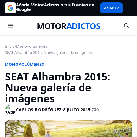
Añade MotorAdictos a tus fuentes de
AÑADIR
Google
MOTOR
ADICTOS
Inicio
›
Monovolúmenes
›
SEAT Alhambra 2015: Nueva galería de imágenes
MONOVOLÚMENES
SEAT Alhambra 2015:
Nueva galería de
imágenes
0
CARLOS RODRÍGUEZ
·
8 JULIO 2015
·