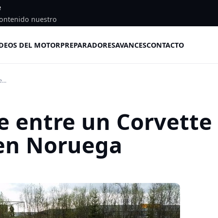
e
ontenido nuestro
DEOS DEL MOTOR
PREPARADORES
AVANCES
CONTACTO
...
e entre un Corvette
en Noruega