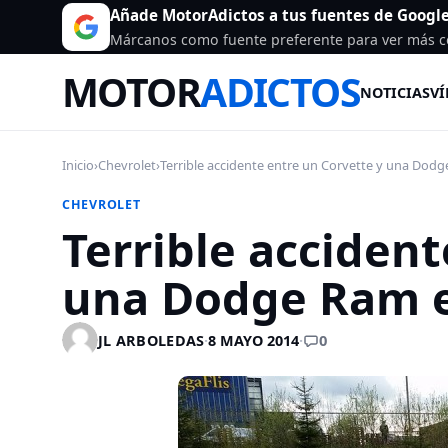
Añade MotorAdictos a tus fuentes de Googl
Márcanos como fuente preferente para ver más c
MOTOR
ADICTOS
NOTICIAS
VÍ
Inicio
›
Chevrolet
›
Terrible accidente entre un Corvette y una Dodge
CHEVROLET
Terrible accident
una Dodge Ram 
0
JL ARBOLEDAS
·
8 MAYO 2014
·