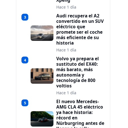
Xpeng
Hace 1 día
Audi recupera el A2
3
convertido en un SUV
eléctrico que
promete ser el coche
más eficiente de su
historia
Hace 1 día
Volvo ya prepara el
4
sustituto del EX40:
más barato, más
autonomía y
tecnología de 800
voltios
Hace 1 día
El nuevo Mercedes-
5
AMG CLA 45 eléctrico
ya hace historia:
récord en
Nürburgring antes de