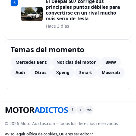
El Deepal S07 corrige sus
5
principales puntos débiles para
convertirse en un rival mucho
más serio de Tesla
Hace 3 días
Temas del momento
Mercedes Benz
Noticias del motor
BMW
Audi
Otros
Xpeng
Smart
Maserati
MOTOR
ADICTOS
f
x
rss
© 2026 MotorAdictos.com - Todos los derechos reservados
Aviso legal
Política de cookies
¿Quieres ser editor?