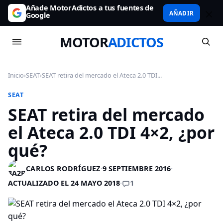
Añade MotorAdictos a tus fuentes de
AÑADIR
Google
MOTOR
ADICTOS
Inicio
›
SEAT
›
SEAT retira del mercado el Ateca 2.0 TDI...
SEAT
SEAT retira del mercado
el Ateca 2.0 TDI 4×2, ¿por
qué?
CARLOS RODRÍGUEZ
·
9 SEPTIEMBRE 2016
·
1
ACTUALIZADO EL 24 MAYO 2018
·