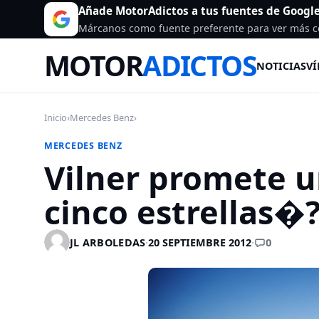
Añade MotorAdictos a tus fuentes de Googl
Márcanos como fuente preferente para ver más c
MOTOR
ADICTOS
NOTICIAS
VÍ
Inicio
›
Mercedes Benz
›
MERCEDES BENZ
Vilner promete 
cinco estrellas�
0
JL ARBOLEDAS
·
20 SEPTIEMBRE 2012
·