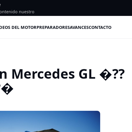
e
ontenido nuestro
DEOS DEL MOTOR
PREPARADORES
AVANCES
CONTACTO
un Mercedes GL �??
?�