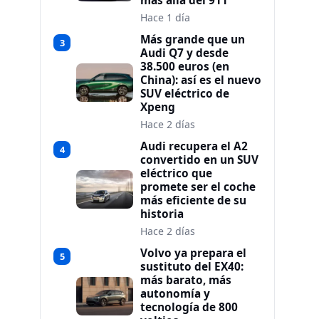
más allá del 911
Hace 1 día
Más grande que un
3
Audi Q7 y desde
38.500 euros (en
China): así es el nuevo
SUV eléctrico de
Xpeng
Hace 2 días
Audi recupera el A2
4
convertido en un SUV
eléctrico que
promete ser el coche
más eficiente de su
historia
Hace 2 días
Volvo ya prepara el
5
sustituto del EX40:
más barato, más
autonomía y
tecnología de 800