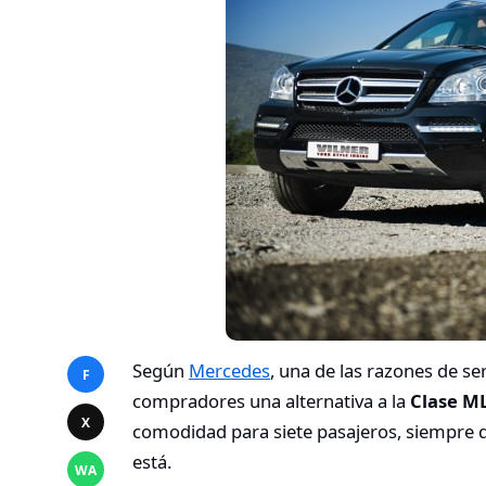
Según
Mercedes
, una de las razones de s
F
compradores una alternativa a la
Clase M
X
comodidad para siete pasajeros, siempre qu
está.
WA