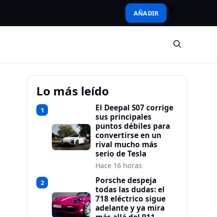
AÑADIR
Lo más leído
El Deepal S07 corrige
1
sus principales
puntos débiles para
convertirse en un
rival mucho más
serio de Tesla
Hace 16 horas
Porsche despeja
2
todas las dudas: el
718 eléctrico sigue
adelante y ya mira