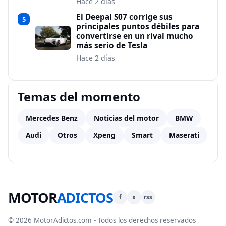
Hace 2 días
El Deepal S07 corrige sus
5
principales puntos débiles para
convertirse en un rival mucho
más serio de Tesla
Hace 2 días
Temas del momento
Mercedes Benz
Noticias del motor
BMW
Audi
Otros
Xpeng
Smart
Maserati
MOTOR
ADICTOS
f
x
rss
© 2026 MotorAdictos.com - Todos los derechos reservados