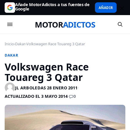
Añade MotorAdictos a tus fuentes de
AÑADIR
Google
MOTOR
ADICTOS
Inicio
›
Dakar
›
Volkswagen Race Touareg 3 Qatar
DAKAR
Volkswagen Race
Touareg 3 Qatar
JL ARBOLEDAS
·
28 ENERO 2011
·
0
ACTUALIZADO EL 3 MAYO 2014
·