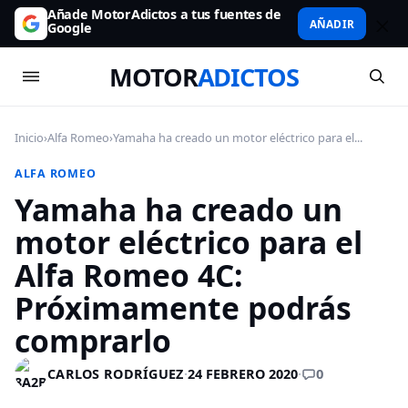
Añade MotorAdictos a tus fuentes de
AÑADIR
Google
MOTOR
ADICTOS
Inicio
›
Alfa Romeo
›
Yamaha ha creado un motor eléctrico para el...
ALFA ROMEO
Yamaha ha creado un
motor eléctrico para el
Alfa Romeo 4C:
Próximamente podrás
comprarlo
0
CARLOS RODRÍGUEZ
·
24 FEBRERO 2020
·