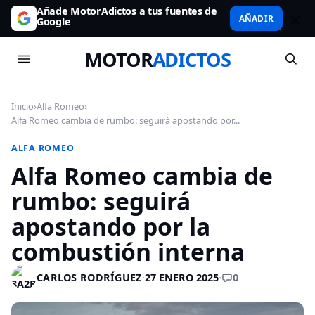
Añade MotorAdictos a tus fuentes de
AÑADIR
Google
MOTOR
ADICTOS
Inicio
›
Alfa Romeo
›
Alfa Romeo cambia de rumbo: seguirá apostando por...
ALFA ROMEO
Alfa Romeo cambia de
rumbo: seguirá
apostando por la
combustión interna
0
CARLOS RODRÍGUEZ
·
27 ENERO 2025
·