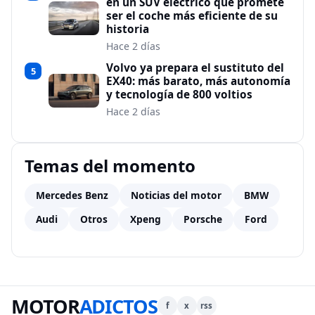
en un SUV eléctrico que promete
ser el coche más eficiente de su
historia
Hace 2 días
Volvo ya prepara el sustituto del
5
EX40: más barato, más autonomía
y tecnología de 800 voltios
Hace 2 días
Temas del momento
Mercedes Benz
Noticias del motor
BMW
Audi
Otros
Xpeng
Porsche
Ford
MOTOR
ADICTOS
f
x
rss