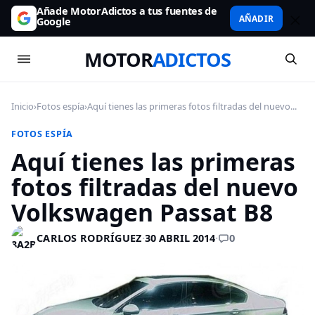
Añade MotorAdictos a tus fuentes de
AÑADIR
Google
MOTOR
ADICTOS
Inicio
›
Fotos espía
›
Aquí tienes las primeras fotos filtradas del nuevo...
FOTOS ESPÍA
Aquí tienes las primeras
fotos filtradas del nuevo
Volkswagen Passat B8
0
CARLOS RODRÍGUEZ
·
30 ABRIL 2014
·