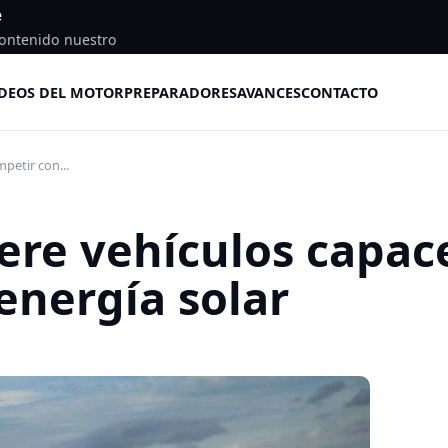
e
ontenido nuestro
DEOS DEL MOTOR
PREPARADORES
AVANCES
CONTACTO
petir con...
ere vehículos capac
energía solar