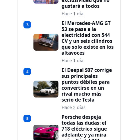
exclusividad que no
gustará a todos
Hace 1 día
El Mercedes-AMG GT
3
53 se pasa a la
electricidad con 544
CV y un seis cilindros
que solo existe en los
altavoces
Hace 1 día
El Deepal S07 corrige
4
sus principales
puntos débiles para
convertirse en un
rival mucho más
serio de Tesla
Hace 2 días
Porsche despeja
5
todas las dudas: el
718 eléctrico sigue
adelante y ya mira