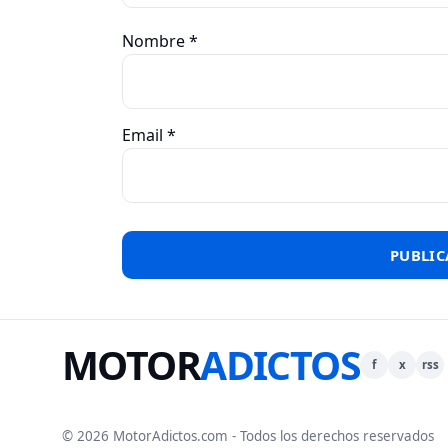
Nombre
*
Email
*
MOTOR
ADICTOS
f
x
rss
© 2026 MotorAdictos.com - Todos los derechos reservados