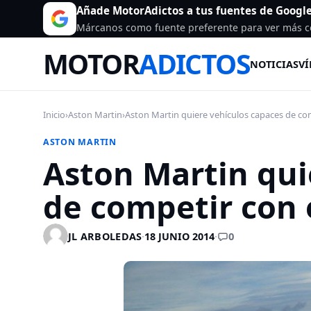
Añade MotorAdictos a tus fuentes de Googl
Márcanos como fuente preferente para ver más c
MOTOR
ADICTOS
NOTICIAS
VÍ
Inicio
›
Aston Martin
›
Aston Martin quiere vehículos capaces de com
ASTON MARTIN
Aston Martin qui
de competir con 
0
JL ARBOLEDAS
·
18 JUNIO 2014
·