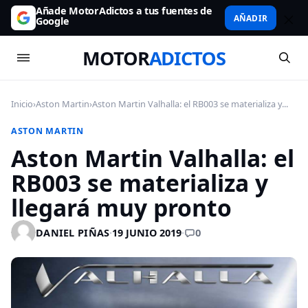
Añade MotorAdictos a tus fuentes de
AÑADIR
Google
MOTOR
ADICTOS
Inicio
›
Aston Martin
›
Aston Martin Valhalla: el RB003 se materializa y...
ASTON MARTIN
Aston Martin Valhalla: el
RB003 se materializa y
llegará muy pronto
0
DANIEL PIÑAS
·
19 JUNIO 2019
·