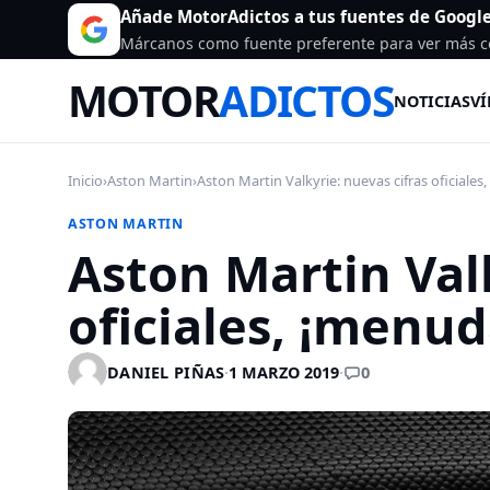
Añade MotorAdictos a tus fuentes de Googl
Márcanos como fuente preferente para ver más c
MOTOR
ADICTOS
NOTICIAS
VÍ
Inicio
›
Aston Martin
›
Aston Martin Valkyrie: nuevas cifras oficiales
ASTON MARTIN
Aston Martin Valk
oficiales, ¡menud
0
DANIEL PIÑAS
·
1 MARZO 2019
·