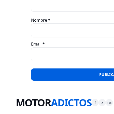
Nombre
*
Email
*
MOTOR
ADICTOS
f
x
rss