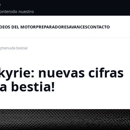
e
ontenido nuestro
DEOS DEL MOTOR
PREPARADORES
AVANCES
CONTACTO
, ¡menuda bestia!
yrie: nuevas cifras
a bestia!