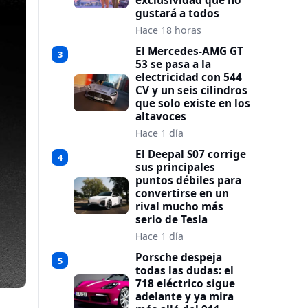
exclusividad que no
gustará a todos
Hace 18 horas
El Mercedes-AMG GT
3
53 se pasa a la
electricidad con 544
CV y un seis cilindros
que solo existe en los
altavoces
Hace 1 día
El Deepal S07 corrige
4
sus principales
puntos débiles para
convertirse en un
rival mucho más
serio de Tesla
Hace 1 día
Porsche despeja
5
todas las dudas: el
718 eléctrico sigue
adelante y ya mira