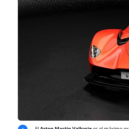
El
Aston Martin Valkyrie
es el máximo ex