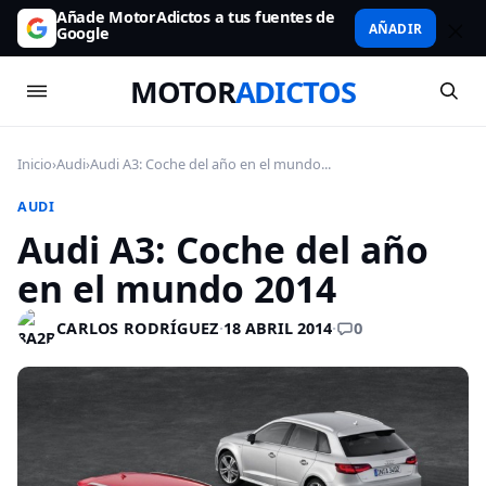
Añade MotorAdictos a tus fuentes de
AÑADIR
Google
MOTOR
ADICTOS
Inicio
›
Audi
›
Audi A3: Coche del año en el mundo...
AUDI
Audi A3: Coche del año
en el mundo 2014
0
CARLOS RODRÍGUEZ
·
18 ABRIL 2014
·