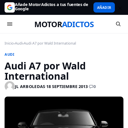
Añade MotorAdictos a tus fuentes de
AÑADIR
Google
MOTOR
ADICTOS
Inicio
›
Audi
›
Audi A7 por Wald International
AUDI
Audi A7 por Wald
International
0
JL ARBOLEDAS
·
18 SEPTIEMBRE 2013
·