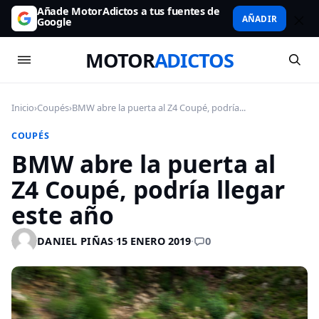
Añade MotorAdictos a tus fuentes de
AÑADIR
Google
MOTOR
ADICTOS
Inicio
›
Coupés
›
BMW abre la puerta al Z4 Coupé, podría...
COUPÉS
BMW abre la puerta al
Z4 Coupé, podría llegar
este año
0
DANIEL PIÑAS
·
15 ENERO 2019
·