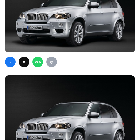
F
X
WA
@