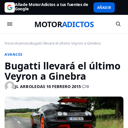
Añade MotorAdictos a tus fuentes de
AÑADIR
Google
MOTOR
ADICTOS
Inicio
›
Avances
›
Bugatti llevará el último Veyron a Ginebra
AVANCES
Bugatti llevará el último
Veyron a Ginebra
0
JL ARBOLEDAS
·
10 FEBRERO 2015
·