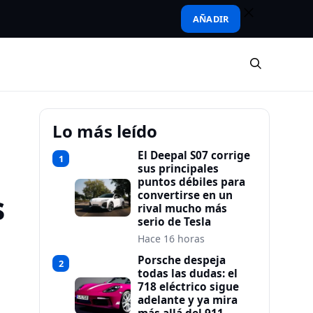
AÑADIR
Lo más leído
El Deepal S07 corrige
1
sus principales
puntos débiles para
s
convertirse en un
rival mucho más
serio de Tesla
Hace 16 horas
Porsche despeja
2
todas las dudas: el
718 eléctrico sigue
adelante y ya mira