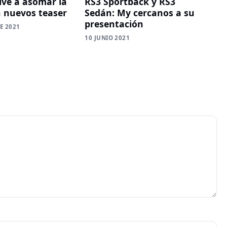
lve a asomar la
RS3 Sportback y RS3
n nuevos teaser
Sedán: My cercanos a su
presentación
E 2021
10 JUNIO 2021