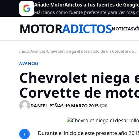
Añade MotorAdictos a tus fuentes de Googl
Márcanos como fuente preferente para ver más c
MOTOR
ADICTOS
NOTICIAS
VÍ
Inicio
›
Avances
›
Chevrolet niega el desarrollo de un Corvette de...
AVANCES
Chevrolet niega e
Corvette de moto
0
DANIEL PIÑAS
·
19 MARZO 2015
·
Durante el inicio de este presente año 20
F