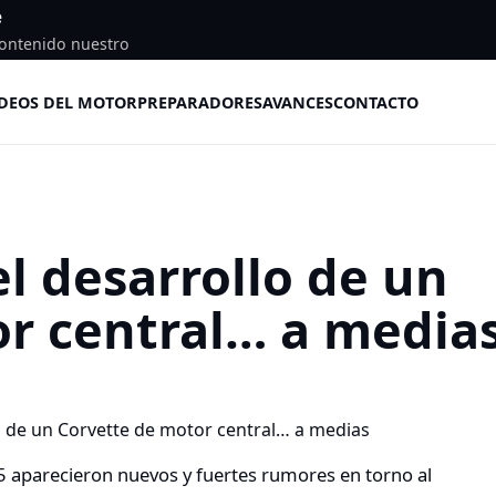
e
ontenido nuestro
DEOS DEL MOTOR
PREPARADORES
AVANCES
CONTACTO
l desarrollo de un
r central… a media
15 aparecieron nuevos y fuertes rumores en torno al