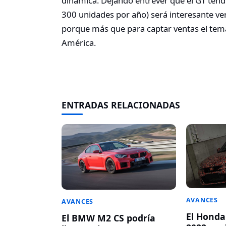
dinámica. Dejando entrever que el GT tend
300 unidades por año) será interesante v
porque más que para captar ventas el tem
América.
ENTRADAS RELACIONADAS
AVANCES
AVANCES
El Honda
El BMW M2 CS podría