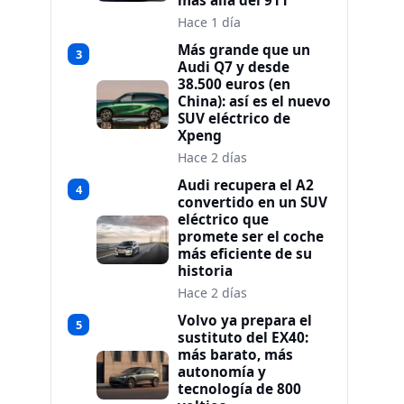
más allá del 911
Hace 1 día
Más grande que un
3
Audi Q7 y desde
38.500 euros (en
China): así es el nuevo
SUV eléctrico de
Xpeng
Hace 2 días
Audi recupera el A2
4
convertido en un SUV
eléctrico que
promete ser el coche
más eficiente de su
historia
Hace 2 días
Volvo ya prepara el
5
sustituto del EX40:
más barato, más
autonomía y
tecnología de 800