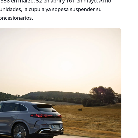
 358 en marzo, 52 en abril y 161 en mayo. Al no
nidades, la cúpula ya sopesa suspender su
concesionarios.