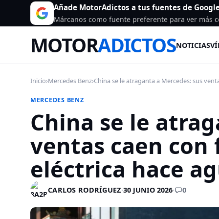
Añade MotorAdictos a tus fuentes de Googl
Márcanos como fuente preferente para ver más c
MOTOR
ADICTOS
NOTICIAS
VÍ
Inicio
›
Mercedes Benz
›
China se le atraganta a Mercedes: sus venta
MERCEDES BENZ
China se le atra
ventas caen con 
eléctrica hace a
0
CARLOS RODRÍGUEZ
·
30 JUNIO 2026
·