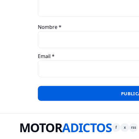
Nombre
*
Email
*
MOTOR
ADICTOS
f
x
rss