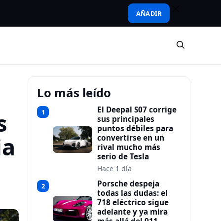
AÑADIR
Lo más leído
El Deepal S07 corrige
1
s
sus principales
puntos débiles para
ia
convertirse en un
rival mucho más
serio de Tesla
Hace 1 día
Porsche despeja
2
todas las dudas: el
718 eléctrico sigue
adelante y ya mira