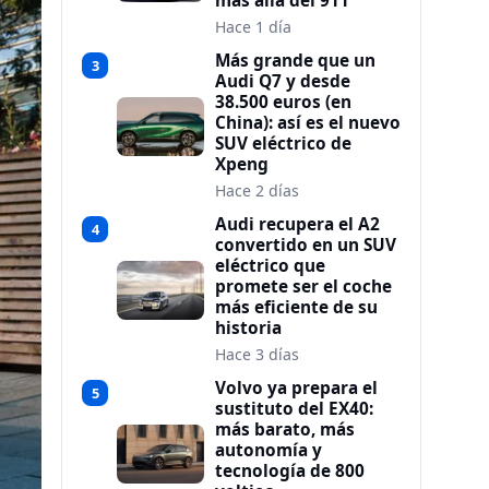
más allá del 911
Hace 1 día
Más grande que un
3
Audi Q7 y desde
38.500 euros (en
China): así es el nuevo
SUV eléctrico de
Xpeng
Hace 2 días
Audi recupera el A2
4
convertido en un SUV
eléctrico que
promete ser el coche
más eficiente de su
historia
Hace 3 días
Volvo ya prepara el
5
sustituto del EX40:
más barato, más
autonomía y
tecnología de 800