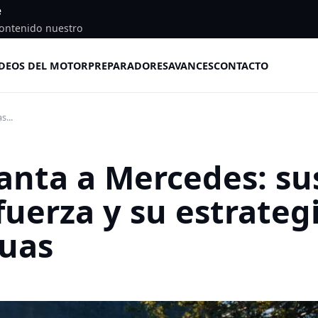
e
ontenido nuestro
DEOS DEL MOTOR
PREPARADORES
AVANCES
CONTACTO
s...
ganta a Mercedes: su
fuerza y su estrateg
guas