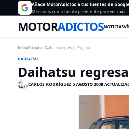
Añade MotorAdictos a tus fuentes de Googl
Márcanos como fuente preferente para ver más c
MOTOR
ADICTOS
NOTICIAS
VÍ
Inicio
›
Daihatsu
›
Daihatsu regresa a España
DAIHATSU
Daihatsu regresa
CARLOS RODRÍGUEZ
·
5 AGOSTO 2008
·
ACTUALIZAD