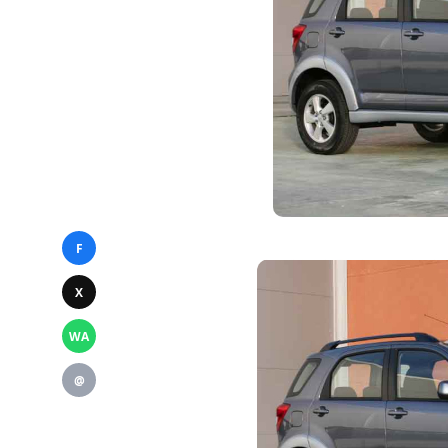
F
X
WA
@