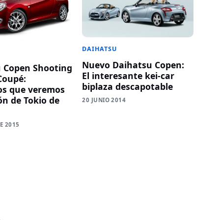
DAIHATSU
Nuevo Daihatsu Copen:
 Copen Shooting
El interesante kei-car
Coupé:
biplaza descapotable
os que veremos
ón de Tokio de
20 JUNIO 2014
E 2015