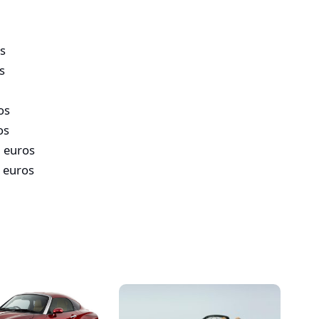
os
s
os
os
0 euros
5 euros