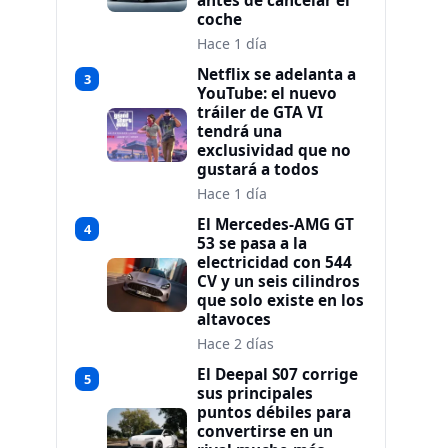
antes de cancelar el
coche
Hace 1 día
Netflix se adelanta a
3
YouTube: el nuevo
tráiler de GTA VI
tendrá una
exclusividad que no
gustará a todos
Hace 1 día
El Mercedes-AMG GT
4
53 se pasa a la
electricidad con 544
CV y un seis cilindros
que solo existe en los
altavoces
Hace 2 días
El Deepal S07 corrige
5
sus principales
puntos débiles para
convertirse en un