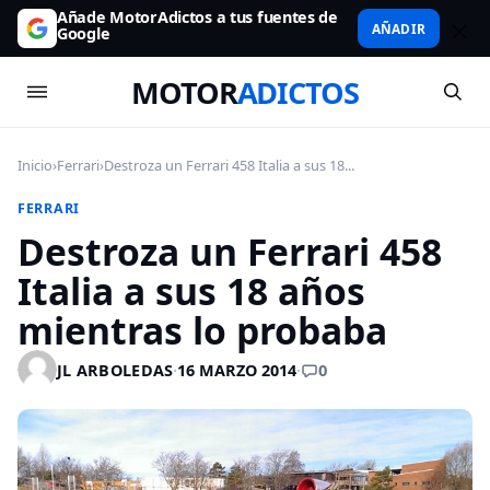
Añade MotorAdictos a tus fuentes de
AÑADIR
Google
MOTOR
ADICTOS
Inicio
›
Ferrari
›
Destroza un Ferrari 458 Italia a sus 18...
FERRARI
Destroza un Ferrari 458
Italia a sus 18 años
mientras lo probaba
0
JL ARBOLEDAS
·
16 MARZO 2014
·