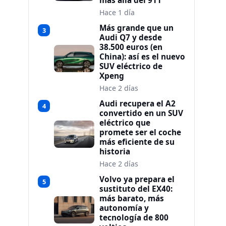
más allá del 911
Hace 1 día
Más grande que un
3
Audi Q7 y desde
38.500 euros (en
China): así es el nuevo
SUV eléctrico de
Xpeng
Hace 2 días
Audi recupera el A2
4
convertido en un SUV
eléctrico que
promete ser el coche
más eficiente de su
historia
Hace 2 días
Volvo ya prepara el
5
sustituto del EX40:
más barato, más
autonomía y
tecnología de 800