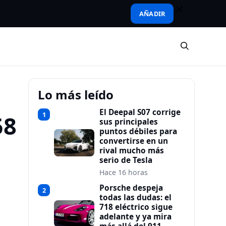
AÑADIR
Lo más leído
El Deepal S07 corrige
1
58
sus principales
puntos débiles para
convertirse en un
rival mucho más
serio de Tesla
Hace 16 horas
Porsche despeja
2
todas las dudas: el
718 eléctrico sigue
adelante y ya mira