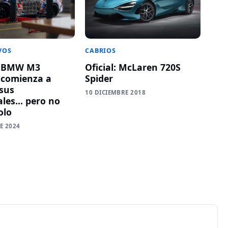
VOS
CABRIOS
o BMW M3
Oficial: McLaren 720S
o comienza a
Spider
sus
10 DICIEMBRE 2018
ales… pero no
olo
E 2024