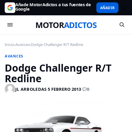
Añade MotorAdictos a tus fuentes de
AÑADIR
Google
MOTOR
ADICTOS
Inicio
›
Avances
›
Dodge Challenger R/T Redline
AVANCES
Dodge Challenger R/T
Redline
0
JL ARBOLEDAS
·
5 FEBRERO 2013
·