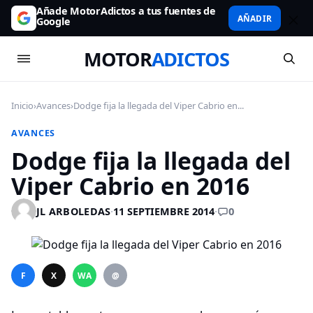
Añade MotorAdictos a tus fuentes de
AÑADIR
Google
MOTOR
ADICTOS
Inicio
›
Avances
›
Dodge fija la llegada del Viper Cabrio en...
AVANCES
Dodge fija la llegada del
Viper Cabrio en 2016
0
JL ARBOLEDAS
·
11 SEPTIEMBRE 2014
·
F
X
WA
@