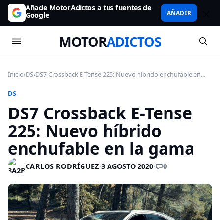
Añade MotorAdictos a tus fuentes de
AÑADIR
Google
MOTOR
ADICTOS
Inicio
›
DS
›
DS7 Crossback E-Tense 225: Nuevo híbrido enchufable en...
DS
DS7 Crossback E-Tense
225: Nuevo híbrido
enchufable en la gama
0
CARLOS RODRÍGUEZ
·
3 AGOSTO 2020
·