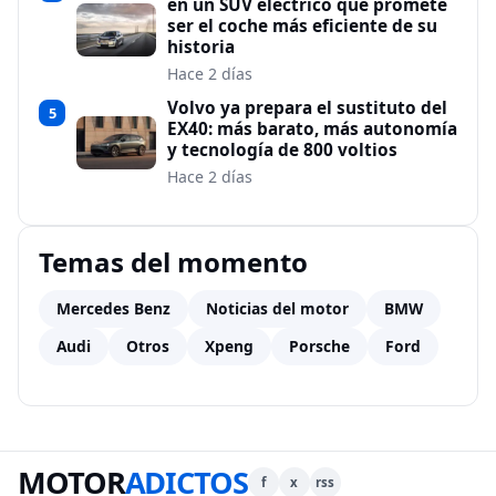
en un SUV eléctrico que promete
ser el coche más eficiente de su
historia
Hace 2 días
Volvo ya prepara el sustituto del
5
EX40: más barato, más autonomía
y tecnología de 800 voltios
Hace 2 días
Temas del momento
Mercedes Benz
Noticias del motor
BMW
Audi
Otros
Xpeng
Porsche
Ford
MOTOR
ADICTOS
f
x
rss