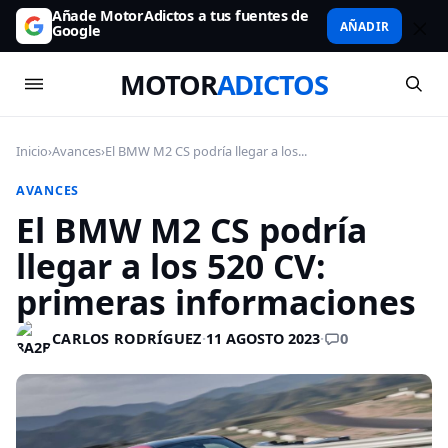
Añade MotorAdictos a tus fuentes de
AÑADIR
Google
MOTOR
ADICTOS
Inicio
›
Avances
›
El BMW M2 CS podría llegar a los...
AVANCES
El BMW M2 CS podría
llegar a los 520 CV:
primeras informaciones
0
CARLOS RODRÍGUEZ
·
11 AGOSTO 2023
·