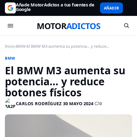
Añade MotorAdictos a tus fuentes de
AÑADIR
Google
MOTOR
ADICTOS
Inicio
›
BMW
›
El BMW M3 aumenta su potencia… y reduce...
BMW
El BMW M3 aumenta su
potencia… y reduce
botones físicos
0
CARLOS RODRÍGUEZ
·
30 MAYO 2024
·