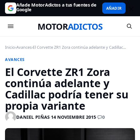
Añade MotorAdictos a tus fuentes de
AÑADIR
Google
MOTOR
ADICTOS
Inicio
›
Avances
›
El Corvette ZR1 Zora continúa adelante y Cadillac...
AVANCES
El Corvette ZR1 Zora
continúa adelante y
Cadillac podría tener su
propia variante
0
DANIEL PIÑAS
·
14 NOVIEMBRE 2015
·