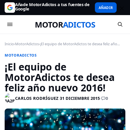
Añade MotorAdictos a tus fuentes de
AÑADIR
Google
MOTOR
ADICTOS
Inicio
›
MotorAdictos
›
¡El equipo de MotorAdictos te desea feliz año...
MOTORADICTOS
¡El equipo de
MotorAdictos te desea
feliz año nuevo 2016!
0
CARLOS RODRÍGUEZ
·
31 DICIEMBRE 2015
·