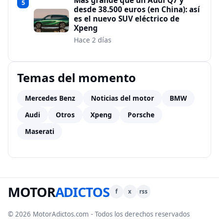
Más grande que un Audi Q7 y
5
desde 38.500 euros (en China): así
es el nuevo SUV eléctrico de
Xpeng
Hace 2 días
Temas del momento
Mercedes Benz
Noticias del motor
BMW
Audi
Otros
Xpeng
Porsche
Maserati
MOTOR
ADICTOS
f
x
rss
© 2026 MotorAdictos.com - Todos los derechos reservados