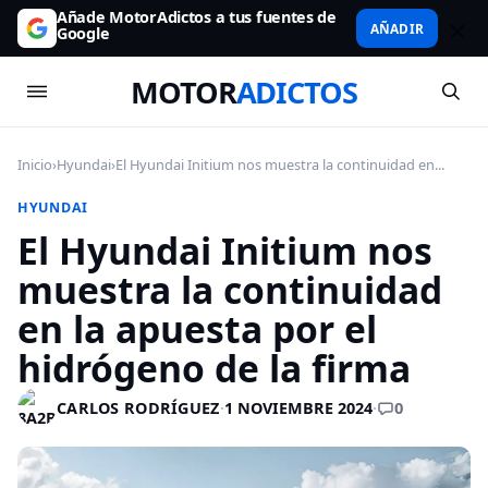
Añade MotorAdictos a tus fuentes de
AÑADIR
Google
MOTOR
ADICTOS
Inicio
›
Hyundai
›
El Hyundai Initium nos muestra la continuidad en...
HYUNDAI
El Hyundai Initium nos
muestra la continuidad
en la apuesta por el
hidrógeno de la firma
0
CARLOS RODRÍGUEZ
·
1 NOVIEMBRE 2024
·