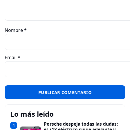
Nombre
*
Email
*
Lo más leído
Porsche despeja todas las dudas:
1
el 718 eléctrico sigue adelante y