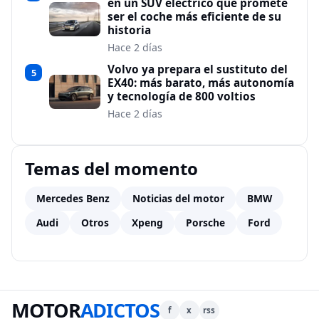
en un SUV eléctrico que promete
ser el coche más eficiente de su
historia
Hace 2 días
Volvo ya prepara el sustituto del
5
EX40: más barato, más autonomía
y tecnología de 800 voltios
Hace 2 días
Temas del momento
Mercedes Benz
Noticias del motor
BMW
Audi
Otros
Xpeng
Porsche
Ford
MOTOR
ADICTOS
f
x
rss