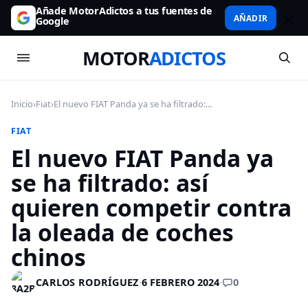
Añade MotorAdictos a tus fuentes de
AÑADIR
Google
MOTOR
ADICTOS
Inicio
›
Fiat
›
El nuevo FIAT Panda ya se ha filtrado:...
FIAT
El nuevo FIAT Panda ya
se ha filtrado: así
quieren competir contra
la oleada de coches
chinos
0
CARLOS RODRÍGUEZ
·
6 FEBRERO 2024
·