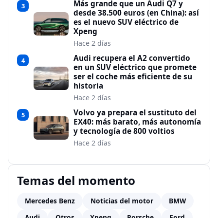
Más grande que un Audi Q7 y
3
desde 38.500 euros (en China): así
es el nuevo SUV eléctrico de
Xpeng
Hace 2 días
Audi recupera el A2 convertido
4
en un SUV eléctrico que promete
ser el coche más eficiente de su
historia
Hace 2 días
Volvo ya prepara el sustituto del
5
EX40: más barato, más autonomía
y tecnología de 800 voltios
Hace 2 días
Temas del momento
Mercedes Benz
Noticias del motor
BMW
Audi
Otros
Xpeng
Porsche
Ford