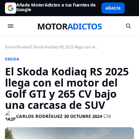
Añade MotorAdictos a tus fuentes de
AÑADIR
Google
MOTOR
ADICTOS
Inicio
›
Skoda
›
El Skoda Kodiaq RS 2025 llega con el...
SKODA
El Skoda Kodiaq RS 2025
llega con el motor del
Golf GTI y 265 CV bajo
una carcasa de SUV
0
CARLOS RODRÍGUEZ
·
30 OCTUBRE 2024
·