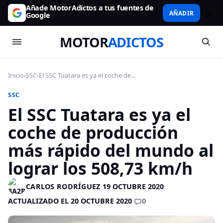
Añade MotorAdictos a tus fuentes de
AÑADIR
Google
MOTOR
ADICTOS
Inicio
›
SSC
›
El SSC Tuatara es ya el coche de...
SSC
El SSC Tuatara es ya el
coche de producción
más rápido del mundo al
lograr los 508,73 km/h
CARLOS RODRÍGUEZ
·
19 OCTUBRE 2020
·
0
ACTUALIZADO EL 20 OCTUBRE 2020
·