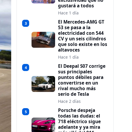
exclusividad que no
gustará a todos
Hace 1 día
El Mercedes-AMG GT
3
53 se pasa a la
electricidad con 544
CV y un seis cilindros
que solo existe en los
altavoces
Hace 1 día
El Deepal S07 corrige
4
sus principales
puntos débiles para
convertirse en un
rival mucho más
serio de Tesla
Hace 2 días
Porsche despeja
5
todas las dudas: el
718 eléctrico sigue
adelante y ya mira