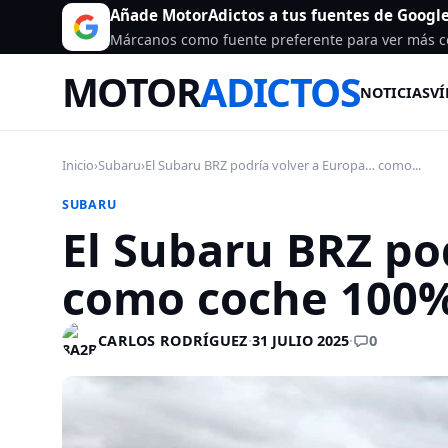
Añade MotorAdictos a tus fuentes de Googl
Márcanos como fuente preferente para ver más c
MOTOR
ADICTOS
NOTICIAS
VÍ
Inicio
›
Subaru
›
El Subaru BRZ podría volver a Europa… como...
SUBARU
El Subaru BRZ po
como coche 100%
0
CARLOS RODRÍGUEZ
·
31 JULIO 2025
·