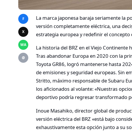
La marca japonesa baraja seriamente la po
F
versión completamente eléctrica, una deci
X
estrategia europea y redefinir el concepto d
WA
La historia del BRZ en el Viejo Continent
Tras abandonar Europa en 2020 con la pri
@
Toyota GR86, logró mantenerse hasta 2024
de emisiones y seguridad europeas. Sin em
Stritto, máximo responsable de Subaru Eur
los aficionados al volante: «Nuestras opcio
deportivo podría regresar transformado por
Inoue Masahiko, director global de produc
versión eléctrica del BRZ «está bajo consi
exhaustivamente esta opción junto a su soc