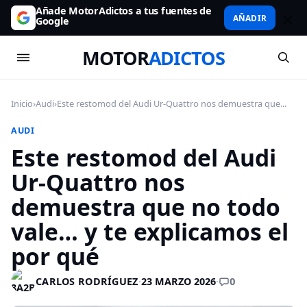
Añade MotorAdictos a tus fuentes de
AÑADIR
Google
MOTOR
ADICTOS
Inicio
›
Audi
›
Este restomod del Audi Ur-Quattro nos demuestra que...
AUDI
Este restomod del Audi
Ur-Quattro nos
demuestra que no todo
vale… y te explicamos el
por qué
0
CARLOS RODRÍGUEZ
·
23 MARZO 2026
·