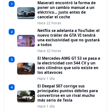
Maserati encontró la forma de
1
poner un cambio manual a un
eléctrico… justo antes de
cancelar el coche
Hace 22 horas
Netflix se adelanta a YouTube: el
2
nuevo tráiler de GTA VI tendrá
una exclusividad que no gustará
a todos
Hace 22 horas
El Mercedes-AMG GT 53 se pasa a
3
la electricidad con 544 CV y un
seis cilindros que solo existe en
los altavoces
Hace 1 día
El Deepal S07 corrige sus
4
principales puntos débiles para
convertirse en un rival mucho
más serio de Tesla
Hace 1 día