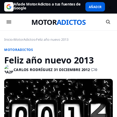
Añade MotorAdictos a tus fuentes de
AÑADIR
Google
MOTOR
ADICTOS
Inicio
›
MotorAdictos
›
Feliz año nuevo 2013
MOTORADICTOS
Feliz año nuevo 2013
0
CARLOS RODRÍGUEZ
·
31 DICIEMBRE 2012
·