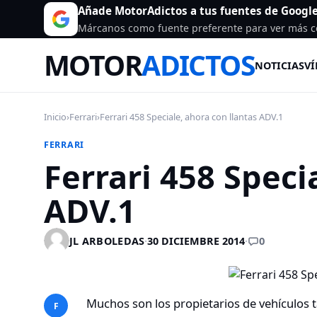
Añade MotorAdictos a tus fuentes de Googl
Márcanos como fuente preferente para ver más c
MOTOR
ADICTOS
NOTICIAS
VÍ
Inicio
›
Ferrari
›
Ferrari 458 Speciale, ahora con llantas ADV.1
FERRARI
Ferrari 458 Speci
ADV.1
0
JL ARBOLEDAS
·
30 DICIEMBRE 2014
·
Muchos son los propietarios de vehículos 
F