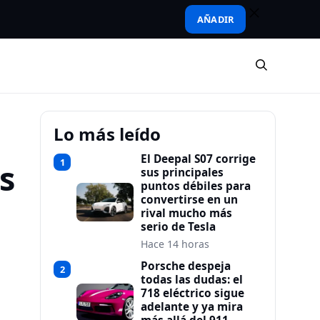
AÑADIR
Lo más leído
El Deepal S07 corrige
1
s
sus principales
puntos débiles para
convertirse en un
rival mucho más
serio de Tesla
Hace 14 horas
Porsche despeja
2
todas las dudas: el
718 eléctrico sigue
adelante y ya mira