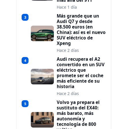
más allá del 911
Hace 1 día
Más grande que un
3
Audi Q7 y desde
38.500 euros (en
China): así es el nuevo
SUV eléctrico de
Xpeng
Hace 2 días
Audi recupera el A2
4
convertido en un SUV
eléctrico que
promete ser el coche
más eficiente de su
historia
Hace 2 días
Volvo ya prepara el
5
sustituto del EX40:
más barato, más
autonomía y
tecnología de 800