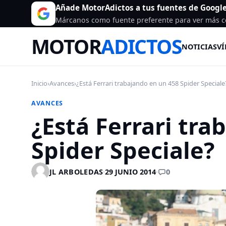
Añade MotorAdictos a tus fuentes de Googl
Márcanos como fuente preferente para ver más c
MOTOR
ADICTOS
NOTICIAS
VÍ
Inicio
›
Avances
›
¿Está Ferrari trabajando en un 458 Spider Speciale
AVANCES
¿Está Ferrari tra
Spider Speciale?
0
JL ARBOLEDAS
·
29 JUNIO 2014
·