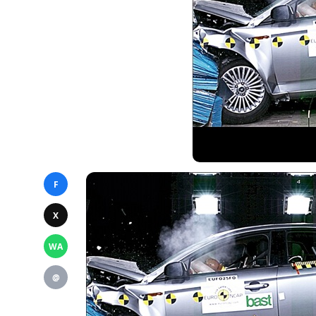
F
X
WA
@