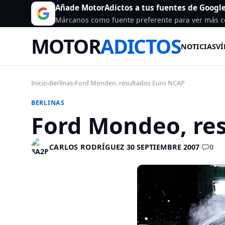
Añade MotorAdictos a tus fuentes de Googl
Márcanos como fuente preferente para ver más c
MOTOR
ADICTOS
NOTICIAS
VÍ
Inicio
›
Berlinas
›
Ford Mondeo, resultados Euro NCAP
BERLINAS
Ford Mondeo, re
0
CARLOS RODRÍGUEZ
·
30 SEPTIEMBRE 2007
·