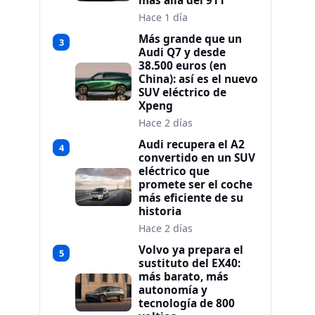
más allá del 911
Hace 1 día
Más grande que un
3
Audi Q7 y desde
38.500 euros (en
China): así es el nuevo
SUV eléctrico de
Xpeng
Hace 2 días
Audi recupera el A2
4
convertido en un SUV
eléctrico que
promete ser el coche
más eficiente de su
historia
Hace 2 días
Volvo ya prepara el
5
sustituto del EX40:
más barato, más
autonomía y
tecnología de 800