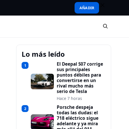
AÑADIR
Lo más leído
El Deepal S07 corrige
1
sus principales
puntos débiles para
convertirse en un
rival mucho más
serio de Tesla
Hace 7 horas
Porsche despeja
2
todas las dudas: el
718 eléctrico sigue
adelante y ya mira