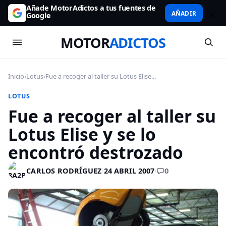
Añade MotorAdictos a tus fuentes de
AÑADIR
Google
MOTOR
ADICTOS
Inicio
›
Lotus
›
Fue a recoger al taller su Lotus Elise...
LOTUS
Fue a recoger al taller su
Lotus Elise y se lo
encontró destrozado
0
CARLOS RODRÍGUEZ
·
24 ABRIL 2007
·