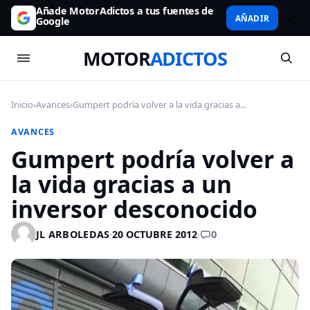
Añade MotorAdictos a tus fuentes de
AÑADIR
Google
MOTOR
ADICTOS
Inicio
›
Avances
›
Gumpert podría volver a la vida gracias a...
AVANCES
Gumpert podría volver a
la vida gracias a un
inversor desconocido
0
JL ARBOLEDAS
·
20 OCTUBRE 2012
·