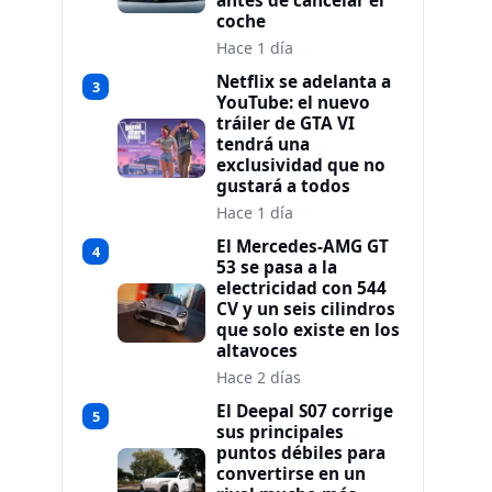
antes de cancelar el
coche
Hace 1 día
Netflix se adelanta a
3
YouTube: el nuevo
tráiler de GTA VI
tendrá una
exclusividad que no
gustará a todos
Hace 1 día
El Mercedes-AMG GT
4
53 se pasa a la
electricidad con 544
CV y un seis cilindros
que solo existe en los
altavoces
Hace 2 días
El Deepal S07 corrige
5
sus principales
puntos débiles para
convertirse en un