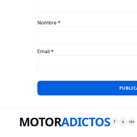
Nombre
*
Email
*
MOTOR
ADICTOS
f
x
rss