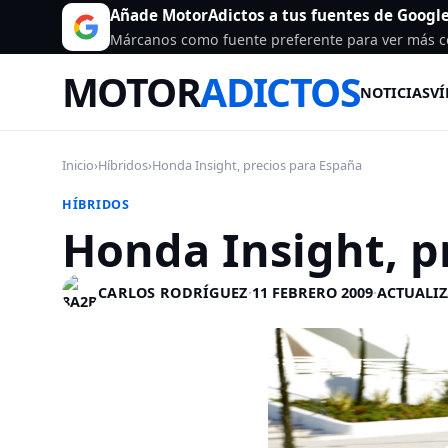
Añade MotorAdictos a tus fuentes de Googl
Márcanos como fuente preferente para ver más c
MOTOR
ADICTOS
NOTICIAS
VÍ
Inicio
›
Híbridos
›
Honda Insight, precios para España
HÍBRIDOS
Honda Insight, p
CARLOS RODRÍGUEZ
·
11 FEBRERO 2009
·
ACTUALIZ