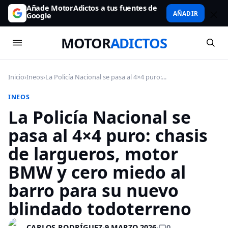
Añade MotorAdictos a tus fuentes de
AÑADIR
Google
MOTOR
ADICTOS
Inicio
›
Ineos
›
La Policía Nacional se pasa al 4×4 puro:...
INEOS
La Policía Nacional se
pasa al 4×4 puro: chasis
de largueros, motor
BMW y cero miedo al
barro para su nuevo
blindado todoterreno
0
CARLOS RODRÍGUEZ
·
9 MARZO 2026
·