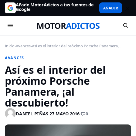
Añade MotorAdictos a tus fuentes de
AÑADIR
Google
MOTOR
ADICTOS
Inicio
›
Avances
›
Así es el interior del próximo Porsche Panamera,...
AVANCES
Así es el interior del
próximo Porsche
Panamera, ¡al
descubierto!
0
DANIEL PIÑAS
·
27 MAYO 2016
·