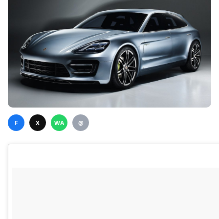
F
X
WA
@