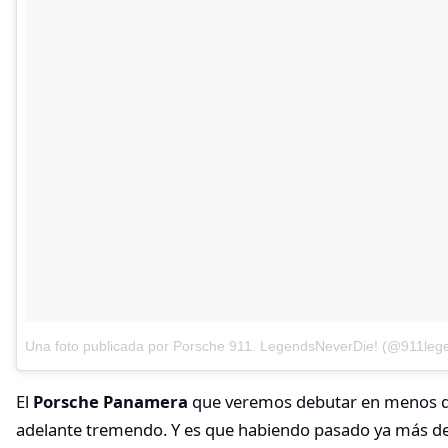
Una foto publicada por Porsche 911. LegendsNeverDie! (@911leg
El
Porsche Panamera
que veremos debutar en menos de
adelante tremendo. Y es que habiendo pasado ya más de