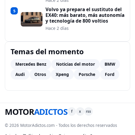
Hace 2 días
Volvo ya prepara el sustituto del
5
EX40: más barato, más autonomía
y tecnología de 800 voltios
Hace 2 días
Temas del momento
Mercedes Benz
Noticias del motor
BMW
Audi
Otros
Xpeng
Porsche
Ford
MOTOR
ADICTOS
f
x
rss
© 2026 MotorAdictos.com - Todos los derechos reservados