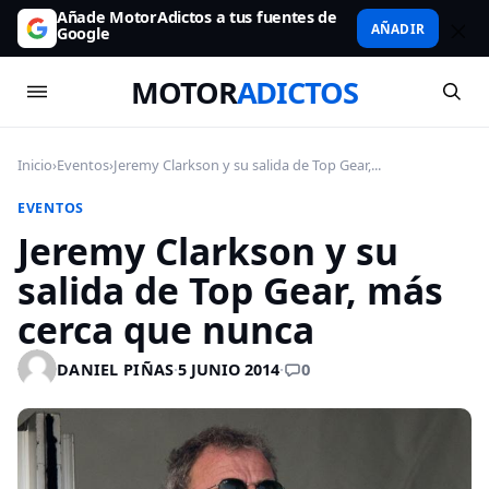
Añade MotorAdictos a tus fuentes de
AÑADIR
Google
MOTOR
ADICTOS
Inicio
›
Eventos
›
Jeremy Clarkson y su salida de Top Gear,...
EVENTOS
Jeremy Clarkson y su
salida de Top Gear, más
cerca que nunca
0
DANIEL PIÑAS
·
5 JUNIO 2014
·