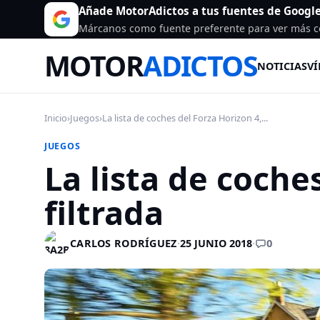
Añade MotorAdictos a tus fuentes de Googl
Márcanos como fuente preferente para ver más c
MOTOR
ADICTOS
NOTICIAS
VÍ
Inicio
›
Juegos
›
La lista de coches del Forza Horizon 4,...
JUEGOS
La lista de coche
filtrada
0
CARLOS RODRÍGUEZ
·
25 JUNIO 2018
·