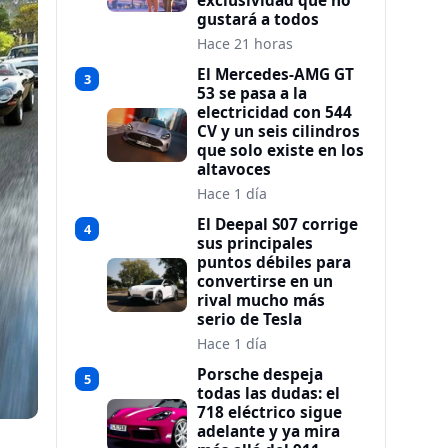
exclusividad que no
gustará a todos
Hace 21 horas
El Mercedes-AMG GT
3
53 se pasa a la
electricidad con 544
CV y un seis cilindros
que solo existe en los
altavoces
Hace 1 día
El Deepal S07 corrige
4
sus principales
puntos débiles para
convertirse en un
rival mucho más
serio de Tesla
Hace 1 día
Porsche despeja
5
todas las dudas: el
718 eléctrico sigue
adelante y ya mira