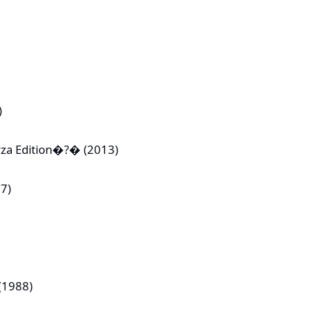
)
rza Edition�?� (2013)
17)
(1988)