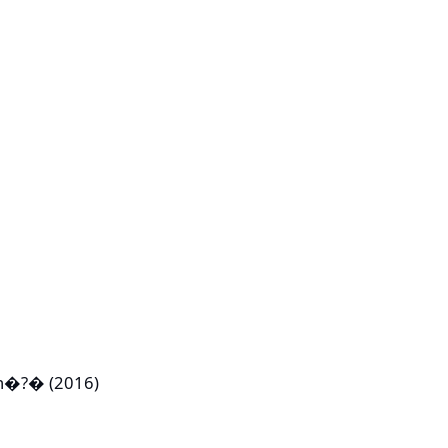
on�?� (2016)