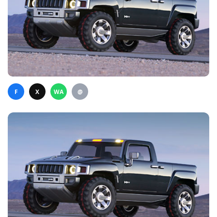
F
X
WA
@