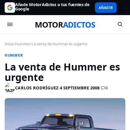
Añade MotorAdictos a tus fuentes de
AÑADIR
Google
MOTOR
ADICTOS
Inicio
›
Hummer
›
La venta de Hummer es urgente
HUMMER
La venta de Hummer es
urgente
0
CARLOS RODRÍGUEZ
·
4 SEPTIEMBRE 2008
·