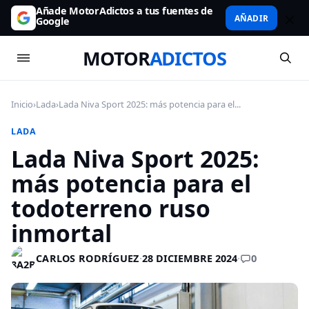
Añade MotorAdictos a tus fuentes de
AÑADIR
Google
MOTOR
ADICTOS
Inicio
›
Lada
›
Lada Niva Sport 2025: más potencia para el...
LADA
Lada Niva Sport 2025:
más potencia para el
todoterreno ruso
inmortal
0
CARLOS RODRÍGUEZ
·
28 DICIEMBRE 2024
·