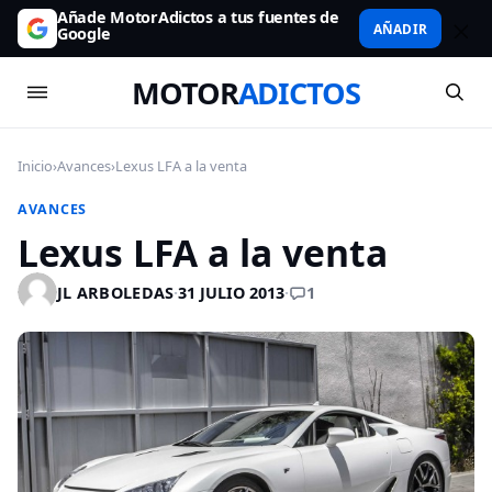
Añade MotorAdictos a tus fuentes de
AÑADIR
Google
MOTOR
ADICTOS
Inicio
›
Avances
›
Lexus LFA a la venta
AVANCES
Lexus LFA a la venta
1
JL ARBOLEDAS
·
31 JULIO 2013
·