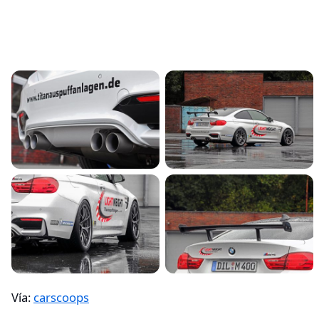
Vía:
carscoops