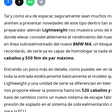
F
X
WA
@
Tal y como era de esperar, seguramente sean muchos m
animen a presentar novedades de este tipo dentro tan s
preparador alemán
Lightweight
nos muestra unos de l
donde elevar considerablemente el rendimiento del nuev
en línea sobrealimentado del nuevo
BMW M4
, un bloqu
recordarás, de serie ya es capaz de homologar la nada d
caballos y 550 Nm de par máximo
.
Entrando un poco más en detalle, como puedes ver en l
toda la entrada estéticamente básicamente el modelo 
Lightweight y una unidad de serie se diferencian en bien
nos propone elevar la potencia hasta los
520 caballos 
base de cambios como un nuevo sistema de escape fabri
presión de soplado en el sistema de sobrealimentación
para la ECU.