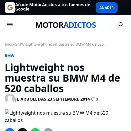
Añade MotorAdictos a tus fuentes de
AÑADIR
Google
MOTOR
ADICTOS
Inicio
›
BMW
›
Lightweight nos muestra su BMW M4 de 520...
BMW
Lightweight nos
muestra su BMW M4 de
520 caballos
0
JL ARBOLEDAS
·
23 SEPTIEMBRE 2014
·